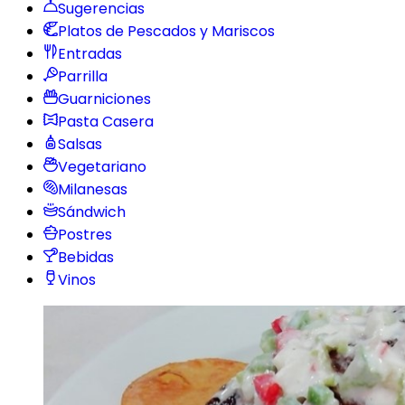
Sugerencias
Platos de Pescados y Mariscos
Entradas
Parrilla
Guarniciones
Pasta Casera
Salsas
Vegetariano
Milanesas
Sándwich
Postres
Bebidas
Vinos