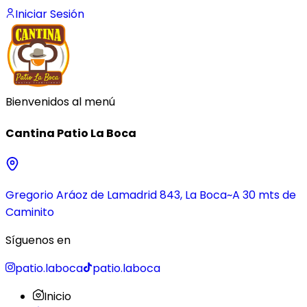
Iniciar Sesión
Bienvenidos al menú
Cantina Patio La Boca
Gregorio Aráoz de Lamadrid 843, La Boca~A 30 mts de
Caminito
(se abre en una pestaña nueva)
Síguenos en
Instagram (se abre en una pestaña nuev
TikTok (se abre en una pe
patio.laboca
patio.laboca
Inicio